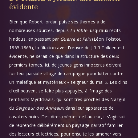
évidente
Bien que Robert Jordan puise ses thèmes à de
nombreuses sources, depuis
La
Bible
jusqu'aux récits
hindous, en passant par
Guerre et Paix
(Léon Tolstoï,
1865-1869), la filiation avec l'œuvre de J.R.R Tolkien est
évidente, ne serait-ce que dans la structure des deux
premiers tomes. Ici, de jeunes gens innocents doivent
fuir leur paisible village de campagne pour lutter contre
un maléfique et mystérieux « seigneur du mal ». Les clins
d'
œil
peuvent se faire plus appuyés, à l’image des
terrifiants Myrddraals, qui sont très proches des Nazgûl
du
Seigneur des Anneaux
dans leur apparence de
cavaliers noirs. Des dires mêmes de l'auteur, il s'agissait
de reprendre délibérément un paysage narratif familier
des lecteurs et lectrices, pour ensuite les amener vers