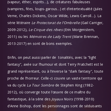
(vapeur, éther, esprits…), de créatures fabuleuses
(vampires, fées, loups-garous…) et d’intertextualité (Jules
Verne, Charles Dickens, Oscar Wilde, Lewis Carroll…). La
série littéraire
Le Protectorat de l’Ombrelle
(Gail Carriger,
2009-2012),
Le Cirque des rêves
(Erin Morgenstern,
2011) ou les
Mémoires de Lady Trent
(Marie Brennan,
2013-2017) en sont de bons exemples.
Enfin, on peut aussi parler de tonalités, avec la "light
fantasy", axée sur l’humour et dont Terry Pratchett est le
grand représentant, ou à l’inverse la "dark fantasy", toute
proche de l’horreur. Celle-ci couvre un vaste territoire qui
va du cycle
La Tour Sombre
de Stephen King (1982-
2012), où converge toute l’œuvre de ce maître du
fantastique, à la série des
Joyaux Noirs
(1998-2010)
d’Anne Bishop, dont les personnages sont de séduisants