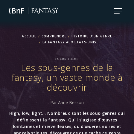
Aller
au
contenu
principal
ACCUEIL
COMPRENDRE
HISTOIRE D'UN GENRE
LA FANTASY AUX ETATS-UNIS
FOCUS THÈME
Les sous-genres de la
fantasy, un vaste monde à
découvrir
Par Anne Besson
High, low, light… Nombreux sont les sous-genres qui
définissent la fantasy. Qu’il s’agisse d’œuvres
lointaines et merveilleuses, ou d’œuvres noires et
apocalyptiques, découvrez ce que cache ce genre