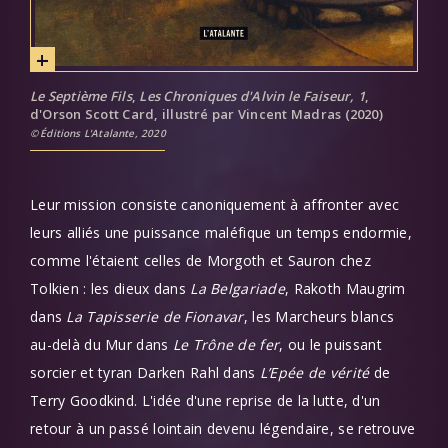
Le Septième Fils
,
Les Chroniques d'Alvin le Faiseur, 1
,
d'Orson Scott Card, illustré par Vincent Madras (2020)
Éditions L'Atalante, 2020
Leur mission consiste canoniquement à affronter avec
leurs alliés une puissance maléfique un temps endormie,
comme l'étaient celles de Morgoth et Sauron chez
Tolkien : les dieux dans
La Belgariade
, Rakoth Maugrim
dans
La Tapisserie de Fionavar
, les Marcheurs blancs
au-delà du Mur dans
Le Trône de fer
, ou le puissant
sorcier et tyran Darken Rahl dans
L’Epée de vérité
de
Terry Goodkind. L'idée d'une reprise de la lutte, d'un
retour à un passé lointain devenu légendaire, se retrouve