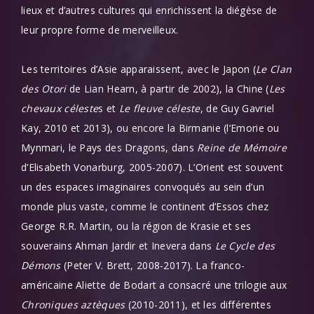
lieux et d’autres cultures qui enrichissent la diégèse de
leur propre forme de merveilleux.
Les territoires d’Asie apparaissent, avec le Japon (
Le Clan
des Otori
de Lian Hearn, à partir de 2002), la Chine (
Les
chevaux céleste
s et
Le fleuve céleste
, de Guy Gavriel
Kay, 2010 et 2013), ou encore la Birmanie (l’Emorie ou
Mynmari, le Pays des Dragons, dans
Reine de Mémoire
d’Elisabeth Vonarburg, 2005-2007). L’Orient est souvent
un des espaces imaginaires convoqués au sein d’un
monde plus vaste, comme le continent d’Essos chez
George R.R. Martin, ou la région de Krasie et ses
souverains Ahman Jardir et Inevera dans
Le Cycle des
Démons
(Peter V. Brett, 2008-2017). La franco-
américaine Aliette de Bodart a consacré une trilogie aux
Chroniques aztèques
(2010-2011), et les différentes