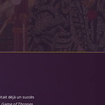
était déjà un succès
e
Game of Thrones
,