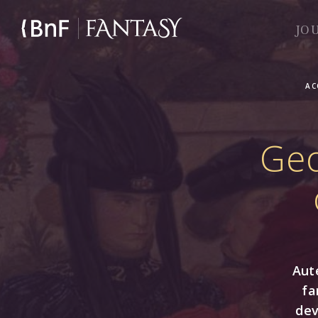
Aller
au
JO
contenu
principal
AC
Geo
Aut
fa
dev