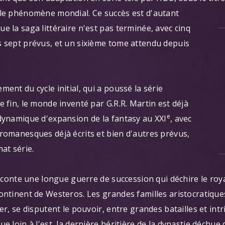
ble phénomène mondial. Ce succès est d'autant
e la saga littéraire n'est pas terminée, avec cinq
s sept prévus, et un sixième tome attendu depuis
ent du cycle initial, qui a poussé la série
e fin, le monde inventé par G.R.R. Martin est déjà
e
dynamique d'expansion de la fantasy au XXI
, avec
romanesques déjà écrits et bien d'autres prévus,
at série.
 raconte une longue guerre de succession qui déchire le r
ontinent de Westeros. Les grandes familles aristocratiques,
er, se disputent le pouvoir, entre grandes batailles et int
ue loin à l'est, la dernière héritière de la dynastie déchu