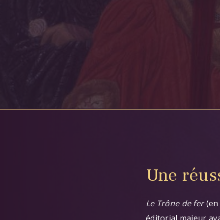
Une réuss
Corps
Le Trône de fer
(en
éditorial majeur av