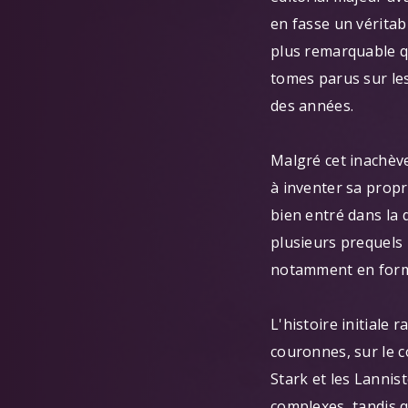
en fasse un vérita
plus remarquable qu
tomes parus sur le
des années.
Malgré cet inachèvem
à inventer sa propr
bien entré dans la 
plusieurs prequels 
notamment en form
L'histoire initiale
couronnes, sur le c
Stark et les Lannist
complexes, tandis q