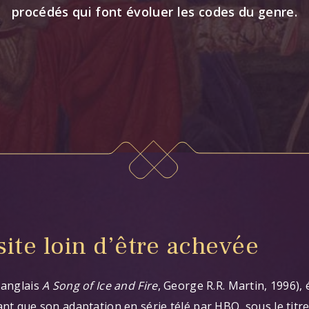
procédés qui font évoluer les codes du genre.
ite loin d’être achevée
 anglais
A Song of Ice and Fire
, George R.R. Martin, 1996), 
ant que son adaptation en série télé par HBO, sous le titr