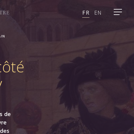
FR
EN
TRE
AIN
côté
y
es de
vre
 des