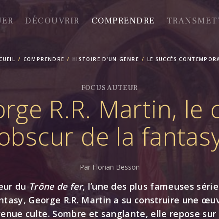
UER
DÉCOUVRIR
COMPRENDRE
TRANSMET
CUEIL
COMPRENDRE
HISTOIRE D'UN GENRE
LE SUCCÈS CONTEMPOR
FOCUS AUTEUR
rge R.R. Martin, le 
obscur de la fantas
Par Florian Besson
eur du
Trône de fer
, l’une des plus fameuses séri
ntasy, George R.R. Martin a su construire une œu
enue culte. Sombre et sanglante, elle repose sur