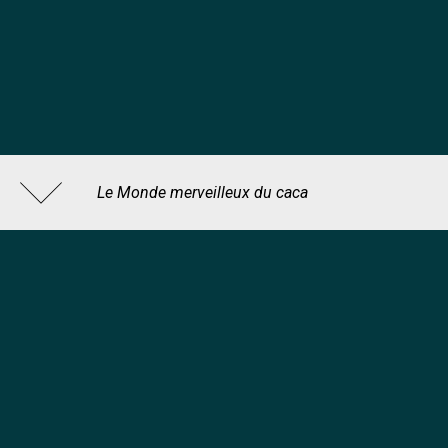
Le Monde merveilleux du caca
Terry Pratchett (1948-2015), auteur ; Patrick Couton,
traducteur ; Peter Dennis, illustrateur de la couverture;
Bernard et Isobel Pearson, collaborateurs , 2013
BnF, département Littérature et art, 2013-411650
© Editions L'Atalante
© BnF, Éditions multimédias, 2020