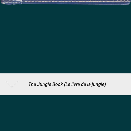
The Jungle Book (Le livre de la jungle)
Rudyard Kipling (1865-1936), auteur ; William Henry Drake
(1856-1926), illustrateur , 1894
BnF, département Réserve des livres rares, RES 8-NFR-
199
© Bibliothèque nationale de France