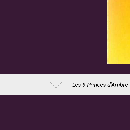
Les 9 Princes d'Ambre
Roger Zelazny (1937-19
de la couverture , 197
© Denoël