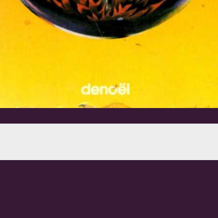
95), auteur ; Roland Delouya, traducteur ; Stéphan
9