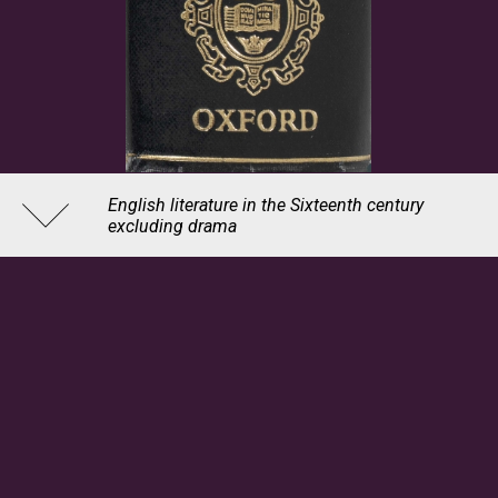
English literature in the Sixteenth century
excluding drama
Oxford history of English literature, 3
C.S. Lewis (1898-1963), auteur , 1954
BnF, département Littérature et art, Littérature et art, 8-Z-
30401 (3), tranche
© Bibliothèque nationale de France
© BnF, Éditions multimédias, 2020