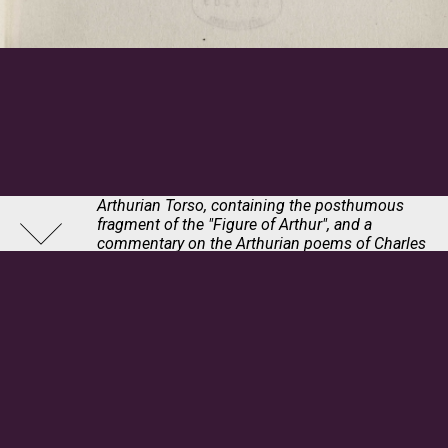
Arthurian Torso, containing the posthumous
fragment of the "Figure of Arthur", and a
commentary on the Arthurian poems of Charles
Williams
Charles Williams (1886-1945), auteur ; C.S. Lewis (1898-
1963), auteur , 1952
London, Oxford University press
BnF, département Littérature et art, 8-Y2-28924
© Bibliothèque nationale de France