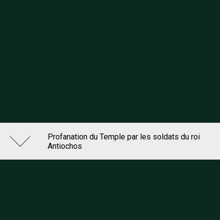
Profanation du Temple par les soldats du roi
Antiochos
Bible moralisée
Maître de la Chronique de Pise, enlumineur , XVe siècle
BnF, département des Manuscrits, FRANCAIS 897 fol. 157
© Bibliothèque nationale de France